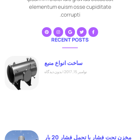
elementum euism osse cupiditate
corrupti.
RECENT POSTS
ساخت انواع منبع
نوامبر 15, 2017
بدون دیدگاه
مخزن تحت فشار با تحمل فشار 20 بار