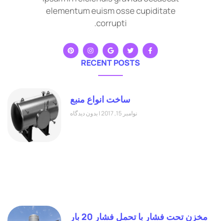
elementum euism osse cupiditate
corrupti.
RECENT POSTS
ساخت انواع منبع
نوامبر 15, 2017
بدون دیدگاه
مخزن تحت فشار با تحمل فشار 20 بار