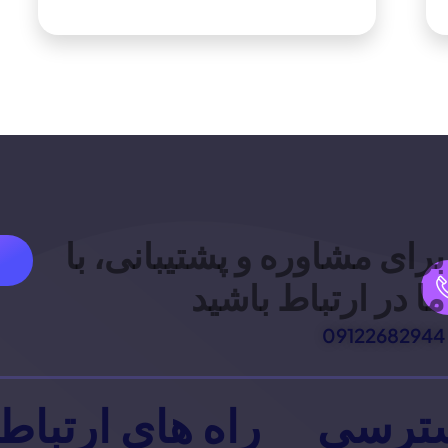
برای مشاوره و پشتیبانی، با
ما در ارتباط باشید
09122682944
ترسی
راه های ارتباط