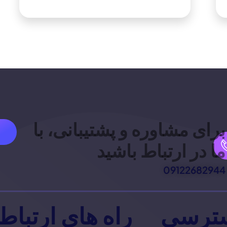
برای مشاوره و پشتیبانی، با
ما در ارتباط باشید
09122682944
ترسی
راه های ارتباط