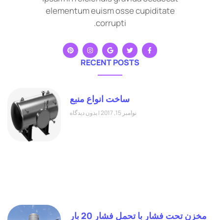
elementum euism osse cupiditate
corrupti.
RECENT POSTS
ساخت انواع منبع
نوامبر 15, 2017
بدون دیدگاه
مخزن تحت فشار با تحمل فشار 20 بار