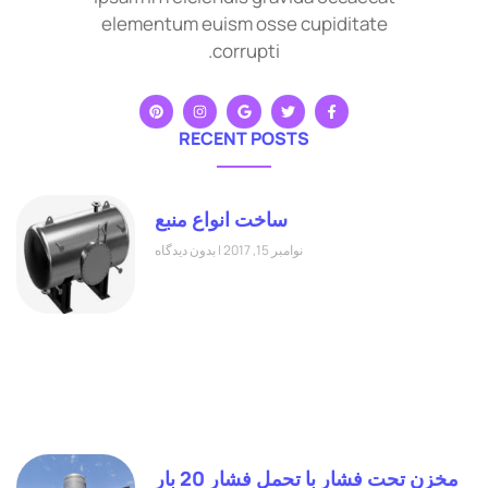
elementum euism osse cupiditate
corrupti.
RECENT POSTS
ساخت انواع منبع
نوامبر 15, 2017
بدون دیدگاه
مخزن تحت فشار با تحمل فشار 20 بار