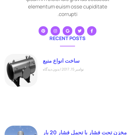
elementum euism osse cupiditate
corrupti.
RECENT POSTS
ساخت انواع منبع
نوامبر 15, 2017
بدون دیدگاه
مخزن تحت فشار با تحمل فشار 20 بار