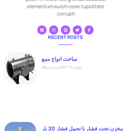
elementum euism osse cupiditate
corrupti.
RECENT POSTS
ساخت انواع منبع
نوامبر 15, 2017
بدون دیدگاه
مخزن تحت فشار با تحمل فشار 20 بار