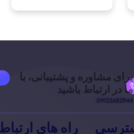
برای مشاوره و پشتیبانی، با
ما در ارتباط باشید
09122682944
ترسی
راه های ارتباط