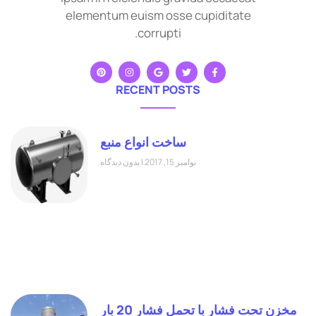
elementum euism osse cupiditate
corrupti.
RECENT POSTS
ساخت انواع منبع
نوامبر 15, 2017
بدون دیدگاه
مخزن تحت فشار با تحمل فشار 20 بار