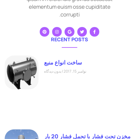
elementum euism osse cupiditate
corrupti.
RECENT POSTS
ساخت انواع منبع
نوامبر 15, 2017
بدون دیدگاه
مخزن تحت فشار با تحمل فشار 20 بار