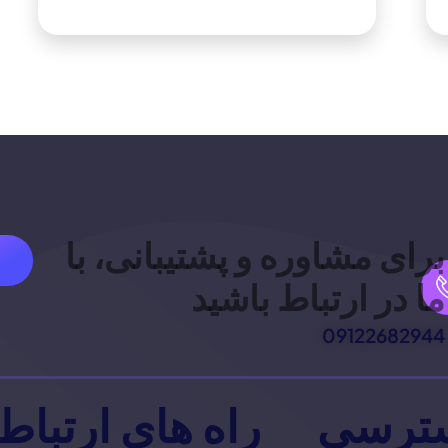
برای مشاوره و پشتیبانی، با
ما در ارتباط باشید
09122682944
ترسی
راه های ارتباط