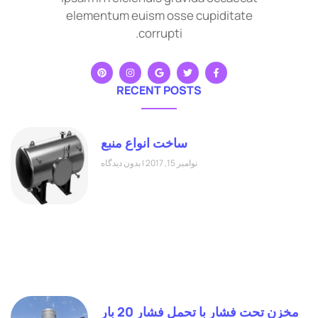
elementum euism osse cupiditate
corrupti.
RECENT POSTS
ساخت انواع منبع
نوامبر 15, 2017
بدون دیدگاه
مخزن تحت فشار با تحمل فشار 20 بار