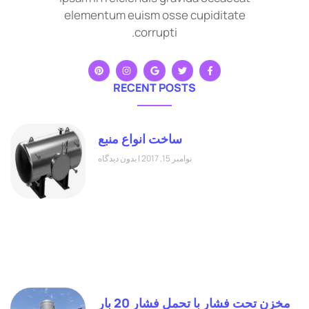
elementum euism osse cupiditate
corrupti.
RECENT POSTS
ساخت انواع منبع
نوامبر 15, 2017
بدون دیدگاه
مخزن تحت فشار با تحمل فشار 20 بار