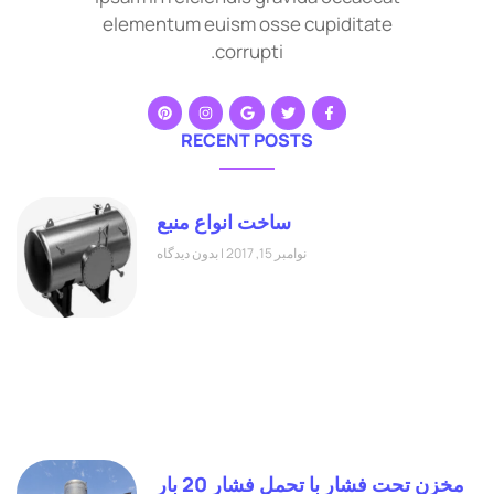
elementum euism osse cupiditate
corrupti.
RECENT POSTS
ساخت انواع منبع
نوامبر 15, 2017
بدون دیدگاه
مخزن تحت فشار با تحمل فشار 20 بار