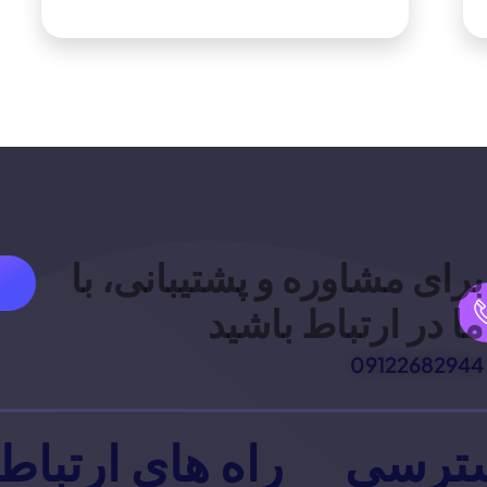
برای مشاوره و پشتیبانی، با
ما در ارتباط باشید
09122682944
ترسی
راه های ارتباط