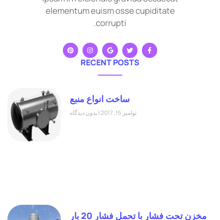
elementum euism osse cupiditate
corrupti.
RECENT POSTS
ساخت انواع منبع
نوامبر 15, 2017
بدون دیدگاه
مخزن تحت فشار با تحمل فشار 20 بار