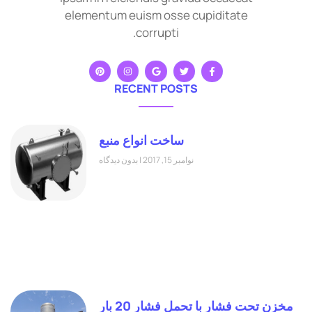
elementum euism osse cupiditate
corrupti.
RECENT POSTS
ساخت انواع منبع
نوامبر 15, 2017
بدون دیدگاه
مخزن تحت فشار با تحمل فشار 20 بار