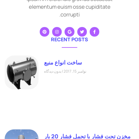
elementum euism osse cupiditate
corrupti.
RECENT POSTS
ساخت انواع منبع
نوامبر 15, 2017
بدون دیدگاه
مخزن تحت فشار با تحمل فشار 20 بار