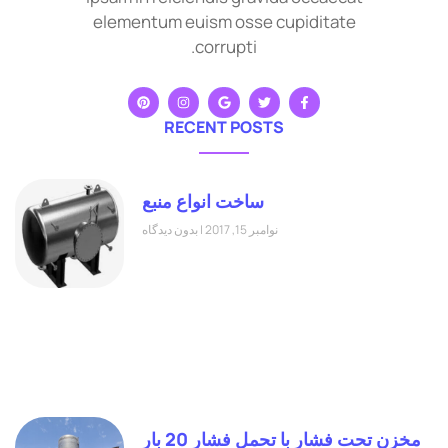
elementum euism osse cupiditate
corrupti.
RECENT POSTS
ساخت انواع منبع
نوامبر 15, 2017
بدون دیدگاه
مخزن تحت فشار با تحمل فشار 20 بار