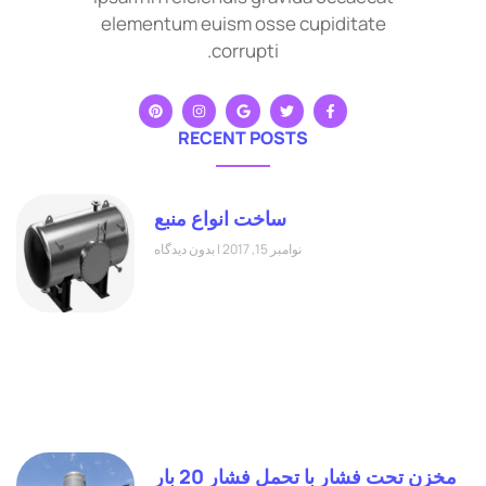
elementum euism osse cupiditate
corrupti.
RECENT POSTS
ساخت انواع منبع
نوامبر 15, 2017
بدون دیدگاه
مخزن تحت فشار با تحمل فشار 20 بار