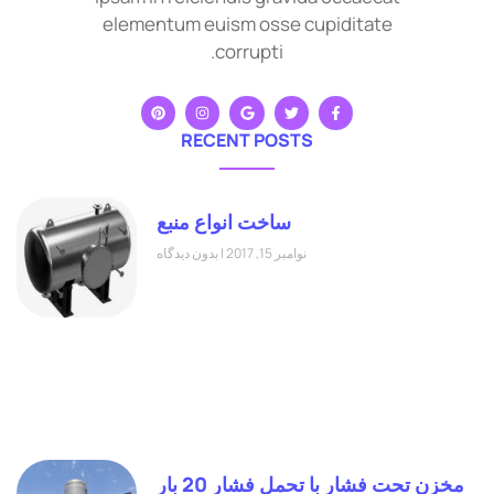
elementum euism osse cupiditate
corrupti.
RECENT POSTS
ساخت انواع منبع
نوامبر 15, 2017
بدون دیدگاه
مخزن تحت فشار با تحمل فشار 20 بار