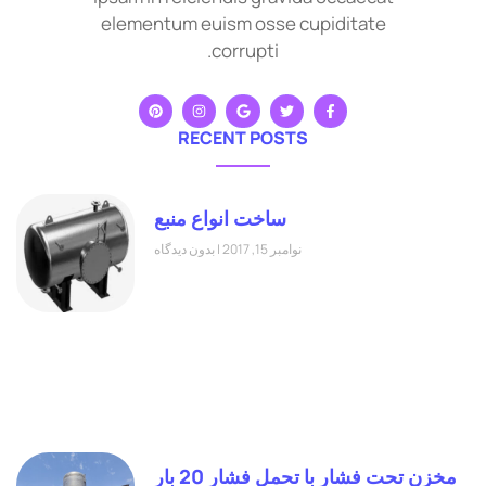
elementum euism osse cupiditate
corrupti.
RECENT POSTS
ساخت انواع منبع
نوامبر 15, 2017
بدون دیدگاه
مخزن تحت فشار با تحمل فشار 20 بار