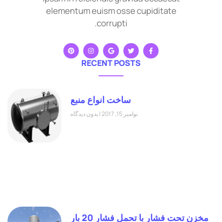
elementum euism osse cupiditate
corrupti.
RECENT POSTS
ساخت انواع منبع
نوامبر 15, 2017
بدون دیدگاه
مخزن تحت فشار با تحمل فشار 20 بار