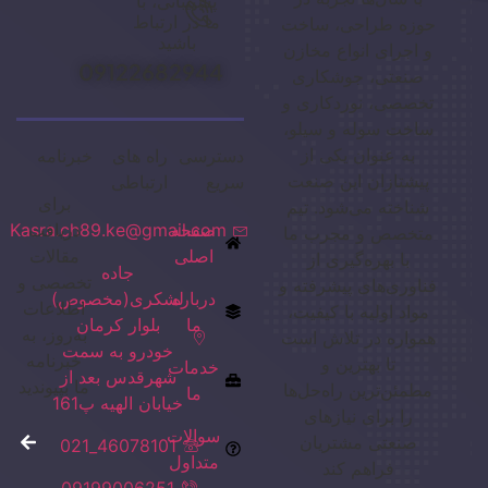
پشتیبانی، با
ما در ارتباط
حوزه طراحی، ساخت
باشید
و اجرای انواع مخازن
09122682944
صنعتی، جوشکاری
تخصصی، نوردکاری و
ساخت سوله و سیلو،
به عنوان یکی از
دسترسی
راه های
خبرنامه
پیشتازان این صنعت
سریع
ارتباطی
برای
شناخته می‌شود. تیم
صفحه
دریافت
Kasra.ch89.ke@gmail.com
متخصص و مجرب ما
اصلی
مقالات
با بهره‌گیری از
جاده
تخصصی و
فناوری‌های پیشرفته و
درباره
لشکری(مخصوص)
اطلاعات
مواد اولیه با کیفیت،
ما
بلوار کرمان
به‌روز، به
همواره در تلاش است
خودرو به سمت
خبرنامه
تا بهترین و
خدمات
شهرقدس بعد از
ما بپیوندید
مطمئن‌ترین راه‌حل‌ها
ما
خیابان الهیه پ161
را برای نیازهای
سوالات
صنعتی مشتریان
46078101_021
متداول
فراهم کند
09199006251