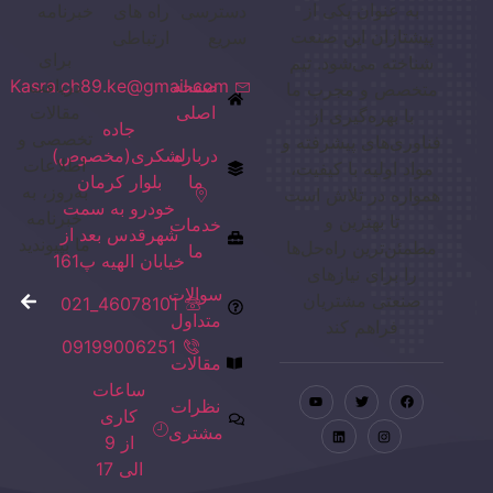
به عنوان یکی از
دسترسی
راه های
خبرنامه
پیشتازان این صنعت
سریع
ارتباطی
برای
شناخته می‌شود. تیم
صفحه
دریافت
Kasra.ch89.ke@gmail.com
متخصص و مجرب ما
اصلی
مقالات
با بهره‌گیری از
جاده
تخصصی و
فناوری‌های پیشرفته و
درباره
لشکری(مخصوص)
اطلاعات
مواد اولیه با کیفیت،
ما
بلوار کرمان
به‌روز، به
همواره در تلاش است
خودرو به سمت
خبرنامه
تا بهترین و
خدمات
شهرقدس بعد از
ما بپیوندید
مطمئن‌ترین راه‌حل‌ها
ما
خیابان الهیه پ161
را برای نیازهای
سوالات
صنعتی مشتریان
46078101_021
متداول
فراهم کند
09199006251
مقالات
ساعات
نظرات
کاری
مشتری
از 9
الی 17