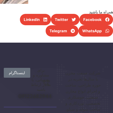
راه ما باشید
LinkedIn
Twitter
Facebook
Telegram
WhatsApp
برای
شرکت صنعت مخزن
اینستاگرام
مشاوره و
با سال‌ها تجربه در
پشتیبانی، با
ما در ارتباط
حوزه طراحی، ساخت
باشید
و اجرای انواع مخازن
09122682944
صنعتی، جوشکاری
تخصصی، نوردکاری و
ساخت سوله و سیلو،