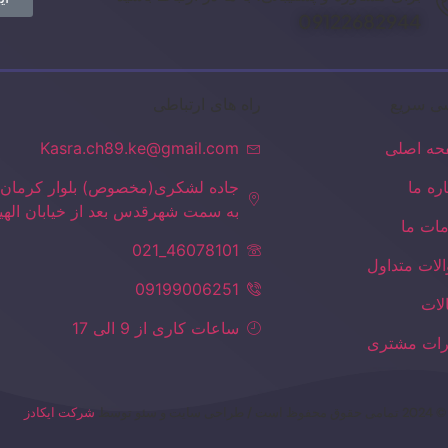
09122682944
ی سریع
راه های ارتباطی
ه اصلی
Kasra.ch89.ke@gmail.com
اره ما
جاده لشکری(مخصوص) بلوار کرمان 
به سمت شهرقدس بعد از خیابان الهیه 
ات ما
46078101_021
لات متداول
09199006251
لات
ساعات کاری از 9 الی 17
ات مشتری
© 2024 تمامی حقوق محفوظ است / طراحی سایت و سئو توسط
شرکت ایکادز