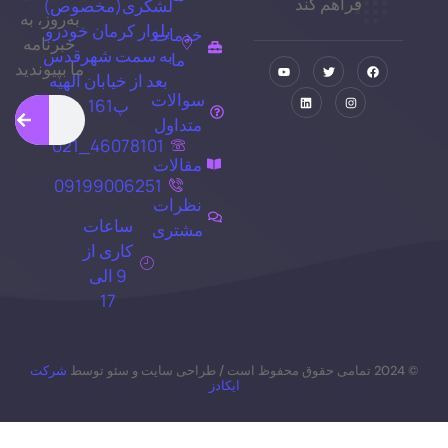
فراهم کند
لشکری(مخصوص)
به‌روز، به
بلوار کرمان خودرو
خدمات
خبرنامه
به سمت شهرقدس
ما
ما بپیوندید
بعد از خیابان الهیه
سوالات
پ161
متداول
46078101_021
مقالات
09199006251
نظرات
ساعات
مشتری
کاری از
9 الی
17
© 2024 تمامی حقوق محفوظ است / طراحی سایت و سئو توسط
شرکت
ایکادز