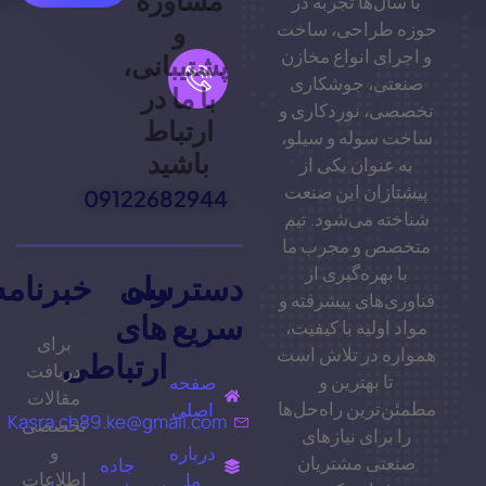
مشاوره
با سال‌ها تجربه در
و
حوزه طراحی، ساخت
و اجرای انواع مخازن
پشتیبانی،
صنعتی، جوشکاری
با ما در
تخصصی، نوردکاری و
ارتباط
ساخت سوله و سیلو،
باشید
به عنوان یکی از
پیشتازان این صنعت
09122682944
شناخته می‌شود. تیم
متخصص و مجرب ما
با بهره‌گیری از
راه
دسترسی
خبرنامه
فناوری‌های پیشرفته و
سریع
های
مواد اولیه با کیفیت،
برای
همواره در تلاش است
ارتباطی
دریافت
تا بهترین و
صفحه
مقالات
مطمئن‌ترین راه‌حل‌ها
اصلی
Kasra.ch89.ke@gmail.com
تخصصی
را برای نیازهای
و
درباره
صنعتی مشتریان
جاده
اطلاعات
ما