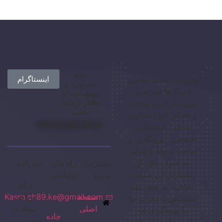
برای
شرکت صنعت مخزن
اینستاگرام
مشاوره و
با سال‌ها تجربه در
پشتیبانی، با
ما در ارتباط
حوزه طراحی، ساخت
باشید
و اجرای انواع مخازن
09122682944
صنعتی، جوشکاری
تخصصی، نوردکاری و
ساخت سوله و سیلو،
به عنوان یکی از
دسترسی
راه های
خبرنامه
پیشتازان این صنعت
سریع
ارتباطی
برای
شناخته می‌شود. تیم
صفحه
دریافت
Kasra.ch89.ke@gmail.com
متخصص و مجرب ما
اصلی
مقالات
با بهره‌گیری از
جاده
تخصصی و