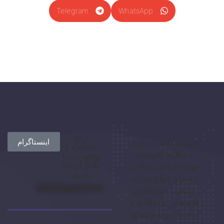
Telegram
WhatsApp
برای
شرکت صنعت مخزن
اینستاگرام
مشاوره و
با سال‌ها تجربه در
پشتیبانی، با
ما در ارتباط
حوزه طراحی، ساخت
باشید
و اجرای انواع مخازن
09122682944
صنعتی، جوشکاری
تخصصی، نوردکاری و
ساخت سوله و سیلو،