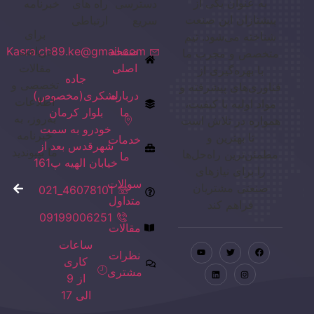
به عنوان یکی از
دسترسی
راه های
خبرنامه
پیشتازان این صنعت
سریع
ارتباطی
برای
شناخته می‌شود. تیم
صفحه
دریافت
Kasra.ch89.ke@gmail.com
متخصص و مجرب ما
اصلی
مقالات
با بهره‌گیری از
جاده
تخصصی و
فناوری‌های پیشرفته و
درباره
لشکری(مخصوص)
اطلاعات
مواد اولیه با کیفیت،
ما
بلوار کرمان
به‌روز، به
همواره در تلاش است
خودرو به سمت
خبرنامه
تا بهترین و
خدمات
شهرقدس بعد از
ما بپیوندید
مطمئن‌ترین راه‌حل‌ها
ما
خیابان الهیه پ161
را برای نیازهای
سوالات
صنعتی مشتریان
46078101_021
متداول
فراهم کند
09199006251
مقالات
ساعات
نظرات
کاری
مشتری
از 9
الی 17