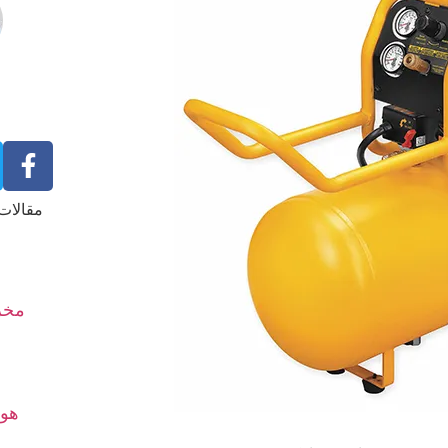
مقالات 
مخز
س
هوا