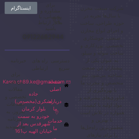
برای
شرکت صنعت مخزن
اینستاگرام
مشاوره و
با سال‌ها تجربه در
پشتیبانی، با
ما در ارتباط
حوزه طراحی، ساخت
باشید
و اجرای انواع مخازن
09122682944
صنعتی، جوشکاری
تخصصی، نوردکاری و
ساخت سوله و سیلو،
به عنوان یکی از
دسترسی
راه های
خبرنامه
پیشتازان این صنعت
سریع
ارتباطی
برای
شناخته می‌شود. تیم
صفحه
دریافت
Kasra.ch89.ke@gmail.com
متخصص و مجرب ما
اصلی
مقالات
با بهره‌گیری از
جاده
تخصصی و
فناوری‌های پیشرفته و
درباره
لشکری(مخصوص)
اطلاعات
مواد اولیه با کیفیت،
ما
بلوار کرمان
به‌روز، به
همواره در تلاش است
خودرو به سمت
خبرنامه
تا بهترین و
خدمات
شهرقدس بعد از
ما بپیوندید
مطمئن‌ترین راه‌حل‌ها
ما
خیابان الهیه پ161
را برای نیازهای