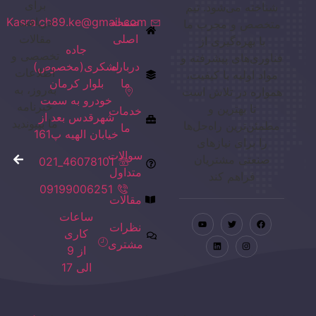
برای
شناخته می‌شود. تیم
صفحه
دریافت
Kasra.ch89.ke@gmail.com
متخصص و مجرب ما
اصلی
مقالات
با بهره‌گیری از
جاده
تخصصی و
فناوری‌های پیشرفته و
درباره
لشکری(مخصوص)
اطلاعات
مواد اولیه با کیفیت،
ما
بلوار کرمان
به‌روز، به
همواره در تلاش است
خودرو به سمت
خبرنامه
تا بهترین و
خدمات
شهرقدس بعد از
ما بپیوندید
مطمئن‌ترین راه‌حل‌ها
ما
خیابان الهیه پ161
را برای نیازهای
سوالات
صنعتی مشتریان
46078101_021
متداول
فراهم کند
09199006251
مقالات
ساعات
نظرات
کاری
مشتری
از 9
الی 17