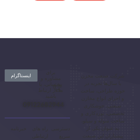
برای
شرکت صنعت مخزن
اینستاگرام
مشاوره و
با سال‌ها تجربه در
پشتیبانی، با
ما در ارتباط
حوزه طراحی، ساخت
باشید
و اجرای انواع مخازن
09122682944
صنعتی، جوشکاری
تخصصی، نوردکاری و
ساخت سوله و سیلو،
به عنوان یکی از
دسترسی
راه های
خبرنامه
پیشتازان این صنعت
سریع
ارتباطی