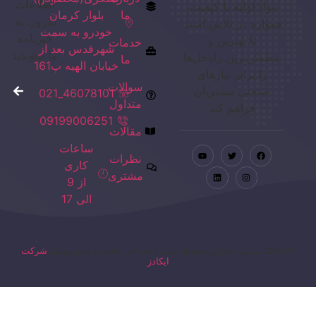
اطلاعات
مواد اولیه با کیفیت،
ما
بلوار کرمان
به‌روز، به
همواره در تلاش است
خودرو به سمت
خبرنامه
تا بهترین و
خدمات
شهرقدس بعد از
ما بپیوندید
مطمئن‌ترین راه‌حل‌ها
ما
خیابان الهیه پ161
را برای نیازهای
سوالات
صنعتی مشتریان
46078101_021
متداول
فراهم کند
09199006251
مقالات
ساعات
نظرات
کاری
مشتری
از 9
الی 17
© 2024 تمامی حقوق محفوظ است / طراحی سایت و سئو توسط
شرکت
ایکادز