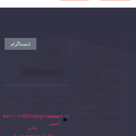
برای
شرکت صنعت مخزن
اینستاگرام
مشاوره و
با سال‌ها تجربه در
پشتیبانی، با
ما در ارتباط
حوزه طراحی، ساخت
باشید
و اجرای انواع مخازن
09122682944
صنعتی، جوشکاری
تخصصی، نوردکاری و
ساخت سوله و سیلو،
به عنوان یکی از
دسترسی
راه های
خبرنامه
پیشتازان این صنعت
سریع
ارتباطی
برای
شناخته می‌شود. تیم
صفحه
دریافت
Kasra.ch89.ke@gmail.com
متخصص و مجرب ما
اصلی
مقالات
با بهره‌گیری از
جاده
تخصصی و
فناوری‌های پیشرفته و
درباره
لشکری(مخصوص)